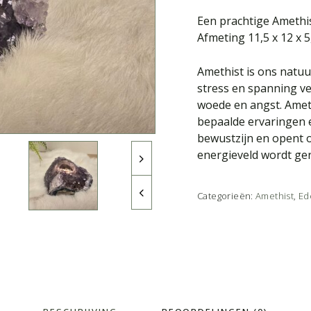
Een prachtige Amethis
Afmeting 11,5 x 12 x 
Amethist is ons natuu
stress en spanning ve
woede en angst. Ameth
bepaalde ervaringen e
bewustzijn en opent on
energieveld wordt ge
Categorieën:
Amethist
,
Ed