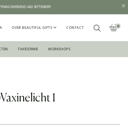
OPENINGSWEEKEND 4&5 SEPTEMBER!
0
A
OVER BEAUTIFUL GIFTS
CONTACT
CTEN
TAXIDERMIE
WORKSHOPS
axinelicht 1