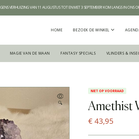
WEGENS VERHUIZING VAN 11 AUGUSTUS TOT EN MET 3 SEPTEMBER! KOM LANGS IN ONS 
HOME
BEZOEK DE WINKEL
AGEND
MAGIE VAN DE MAAN
FANTASY SPECIALS
VLINDERS & INSE
NIET OP VOORRAAD
🔍
Amethist W
€
43,95