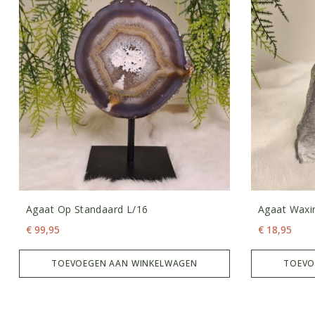
Agaat Op Standaard L/16
Agaat Waxin
€
99,95
€
18,95
TOEVOEGEN AAN WINKELWAGEN
TOEVO