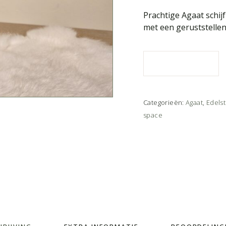
Prachtige Agaat schij
met een geruststelle
Categorieën:
Agaat
,
Edels
space