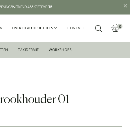
OPENINGSWEEKEND 4&5 SEPTEMBER!
0
A
OVER BEAUTIFUL GIFTS
CONTACT
CTEN
TAXIDERMIE
WORKSHOPS
erookhouder 01