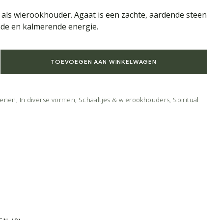
f als wierookhouder. Agaat is een zachte, aardende steen
nde en kalmerende energie.
TOEVOEGEN AAN WINKELWAGEN
tenen
,
In diverse vormen
,
Schaaltjes & wierookhouders
,
Spiritual