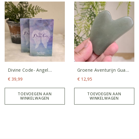
Divine Code- Angel
Groene Aventurijn Gua
Numbers Orakel
Sha Schraper
€
39,99
€
12,95
Kaartendeck
TOEVOEGEN AAN
TOEVOEGEN AAN
WINKELWAGEN
WINKELWAGEN