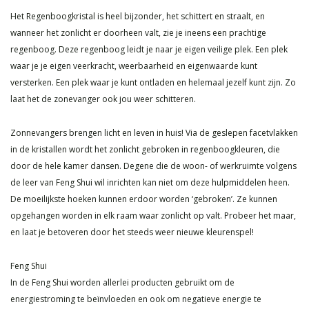
Het Regenboogkristal is heel bijzonder, het schittert en straalt, en
wanneer het zonlicht er doorheen valt, zie je ineens een prachtige
regenboog. Deze regenboog leidt je naar je eigen veilige plek. Een plek
waar je je eigen veerkracht, weerbaarheid en eigenwaarde kunt
versterken. Een plek waar je kunt ontladen en helemaal jezelf kunt zijn. Zo
laat het de zonevanger ook jou weer schitteren.
Zonnevangers brengen licht en leven in huis! Via de geslepen facetvlakken
in de kristallen wordt het zonlicht gebroken in regenboogkleuren, die
door de hele kamer dansen. Degene die de woon- of werkruimte volgens
de leer van Feng Shui wil inrichten kan niet om deze hulpmiddelen heen.
De moeilijkste hoeken kunnen erdoor worden ‘gebroken’. Ze kunnen
opgehangen worden in elk raam waar zonlicht op valt. Probeer het maar,
en laat je betoveren door het steeds weer nieuwe kleurenspel!
Feng Shui
In de Feng Shui worden allerlei producten gebruikt om de
energiestroming te beïnvloeden en ook om negatieve energie te