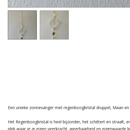
Een unieke zonnevanger met regenboogkristal druppel, Maan en
Het Regenboogkristal is heel bijzonder, het schittert en straalt, 
plek waar je je eigen veerkracht, weerbaarheid en eigenwaarde ku