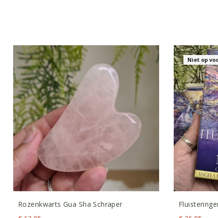
Niet op vo
Rozenkwarts Gua Sha Schraper
Fluistering
Orakelkaar