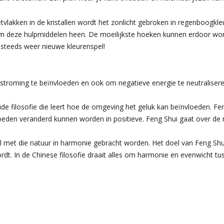
etvlakken in de kristallen wordt het zonlicht gebroken in regenboogk
t om deze hulpmiddelen heen. De moeilijkste hoeken kunnen erdoor w
t steeds weer nieuwe kleurenspel!
estroming te beïnvloeden en ook om negatieve energie te neutralisere
oude filosofie die leert hoe de omgeving het geluk kan beïnvloeden. Fe
eden veranderd kunnen worden in positieve. Feng Shui gaat over de r
el met die natuur in harmonie gebracht worden. Het doel van Feng Sh
dt. In de Chinese filosofie draait alles om harmonie en evenwicht t