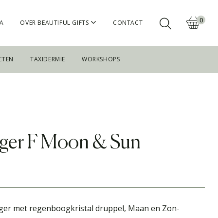
0
A
OVER BEAUTIFUL GIFTS
CONTACT
CTEN
TAXIDERMIE
WORKSHOPS
ger F Moon & Sun
er met regenboogkristal druppel, Maan en Zon-