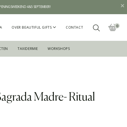
OPENINGSWEEKEND 4&5 SEPTEMBER!
0
A
OVER BEAUTIFUL GIFTS
CONTACT
CTEN
TAXIDERMIE
WORKSHOPS
agrada Madre- Ritual