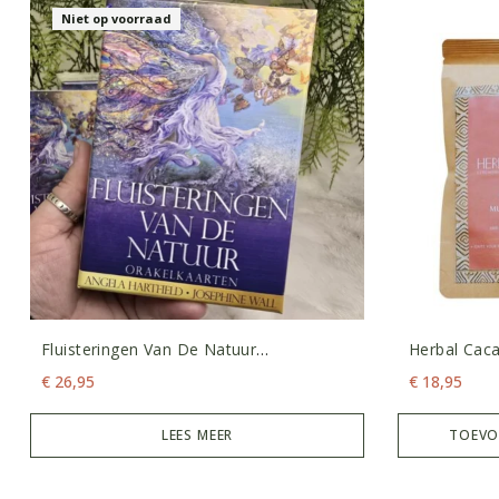
Niet op voorraad
Fluisteringen Van De Natuur
Herbal Cac
Orakelkaarten
€
26,95
€
18,95
LEES MEER
TOEVO