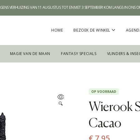
WEGENS VERHUIZING VAN 11 AUGUSTUS TOT EN MET 3 SEPTEMBER! KOM LANGS IN ONS 
HOME
BEZOEK DE WINKEL
AGEND
MAGIE VAN DE MAAN
FANTASY SPECIALS
VLINDERS & INSE
OP VOORRAAD
🔍
Wierook S
Cacao
€
7,95