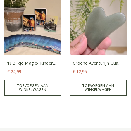
’n Blikje Magie- Kinder
Groene Aventurijn Gua
Intentiekaarten
Sha Schraper
€
24,99
€
12,95
TOEVOEGEN AAN
TOEVOEGEN AAN
WINKELWAGEN
WINKELWAGEN