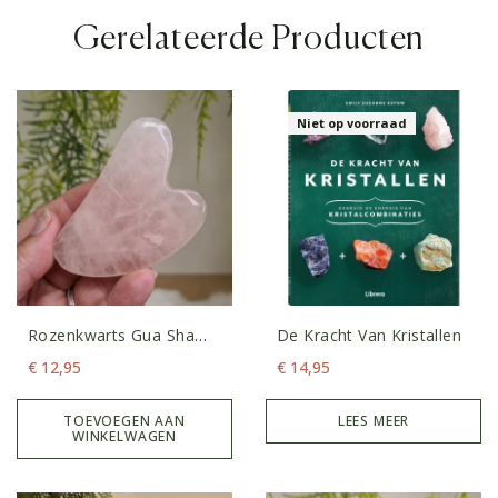
Gerelateerde Producten
Niet op voorraad
Rozenkwarts Gua Sha
De Kracht Van Kristallen
Schraper
€
12,95
€
14,95
TOEVOEGEN AAN
LEES MEER
WINKELWAGEN