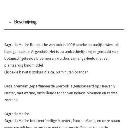
Beschrijving
Sagrada Madre Botanische wierook is 100% unieke natuurlijke wierook,
handgemaakt in Argentinië. Het is op ambachtelijke wijze gemaakt van
botanisch geteelde bloemen en kruiden, samengekleefd met een
plantaardig bindmiddel.
Elk pakje bevat 8 stokjes die ca. 60 minuten branden.
Deze premium geparfumeerde wierook is geïnspireerd op Heavenly
Nectar, met warme, omhullende tonen van Indiase bloemen en zachte
zoetheid.
Sagrada Madre
Sagrada Madre betekent ‘Heilige Moeder’, Pancha Mama, en deze naam
weerspiegelt hoe ze omgaan met de grondstoffen van de aarde.