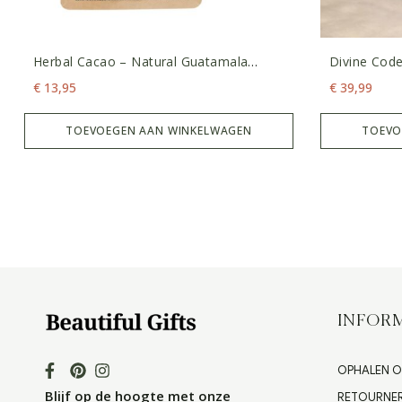
Herbal Cacao – Natural Guatamala
Divine Cod
Lachua 100 Gram
Kaartendec
€
13,95
€
39,99
TOEVOEGEN AAN WINKELWAGEN
TOEVO
INFORM
OPHALEN O
Blijf op de hoogte met onze
RETOURNE