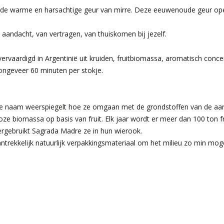
 de warme en harsachtige geur van mirre. Deze eeuwenoude geur opent 
andacht, van vertragen, van thuiskomen bij jezelf.
aardigd in Argentinië uit kruiden, fruitbiomassa, aromatisch concen
ongeveer 60 minuten per stokje.
e naam weerspiegelt hoe ze omgaan met de grondstoffen van de aar
ze biomassa op basis van fruit. Elk jaar wordt er meer dan 100 ton f
hergebruikt Sagrada Madre ze in hun wierook.
antrekkelijk natuurlijk verpakkingsmateriaal om het milieu zo min mogel