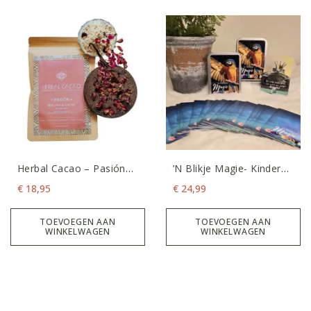
Herbal Cacao – Pasión
’n Blikje Magie- Kinder
100 Gram
Intentiekaarten
€
18,95
€
24,99
TOEVOEGEN AAN
TOEVOEGEN AAN
WINKELWAGEN
WINKELWAGEN