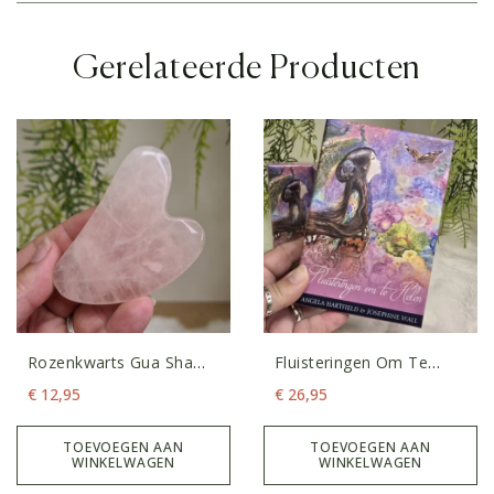
Gerelateerde Producten
Rozenkwarts Gua Sha
Fluisteringen Om Te
Schraper
Helen Orakelkaarten
€
12,95
€
26,95
TOEVOEGEN AAN
TOEVOEGEN AAN
WINKELWAGEN
WINKELWAGEN