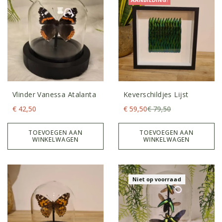
Vlinder Vanessa Atalanta
Keverschildjes Lijst
€
42,50
€
59,50
€
79,50
TOEVOEGEN AAN
TOEVOEGEN AAN
WINKELWAGEN
WINKELWAGEN
Niet op voorraad