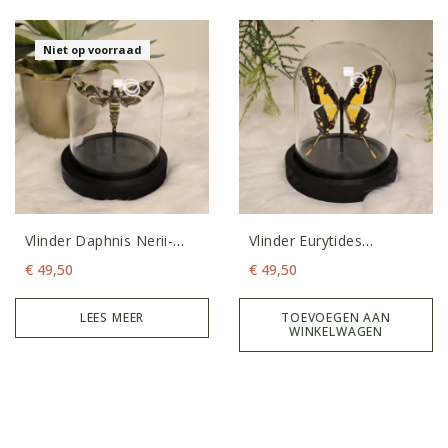
Niet op voorraad
Vlinder Daphnis Nerii-
Vlinder Eurytides
Oleanderpijlstaart
Thyastus
€
49,50
€
49,50
LEES MEER
TOEVOEGEN AAN
WINKELWAGEN