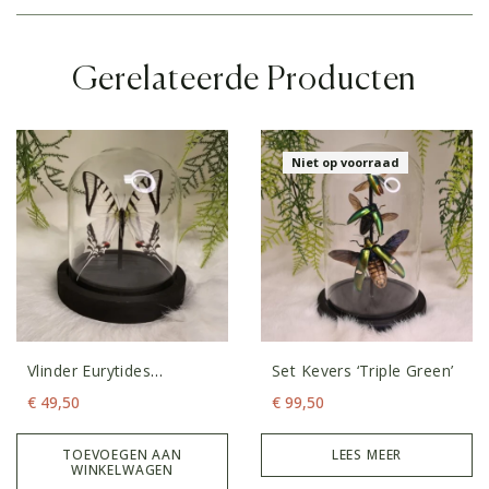
Gerelateerde Producten
Niet op voorraad
Vlinder Eurytides
Set Kevers ‘Triple Green’
Protesilaus
€
49,50
€
99,50
TOEVOEGEN AAN
LEES MEER
WINKELWAGEN