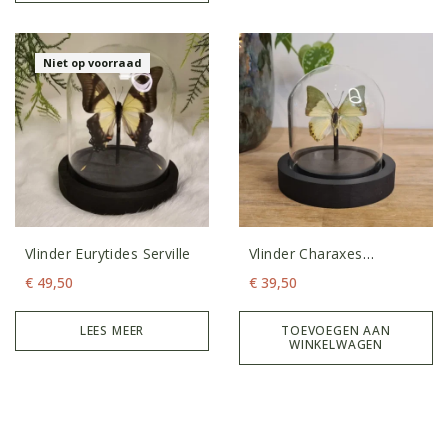
Niet op voorraad
Vlinder Eurytides Serville
Vlinder Charaxes
Subornatus
€
49,50
€
39,50
LEES MEER
TOEVOEGEN AAN
WINKELWAGEN