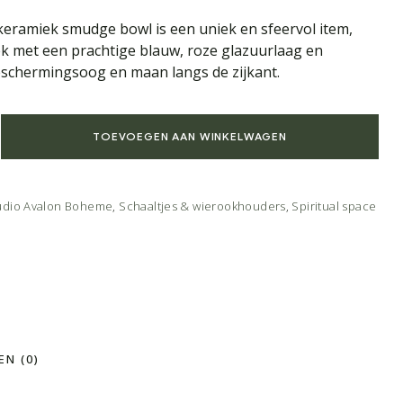
ramiek smudge bowl is een uniek en sfeervol item,
k met een prachtige blauw, roze glazuurlaag en
schermingsoog en maan langs de zijkant.
TOEVOEGEN AAN WINKELWAGEN
udio Avalon Boheme
,
Schaaltjes & wierookhouders
,
Spiritual space
N (0)