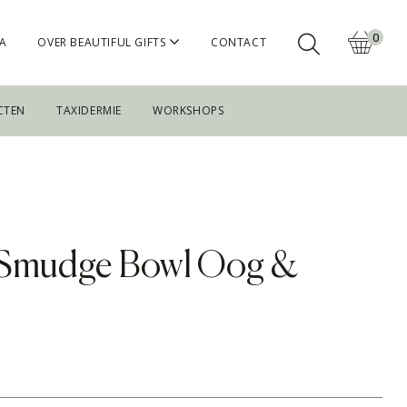
0
A
OVER BEAUTIFUL GIFTS
CONTACT
CTEN
TAXIDERMIE
WORKSHOPS
 Smudge Bowl Oog &