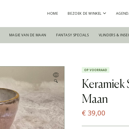
HOME
BEZOEK DE WINKEL
AGEND
MAGIE VAN DE MAAN
FANTASY SPECIALS
VLINDERS & INSE
OP VOORRAAD
🔍
Keramiek
Maan
€
39,00