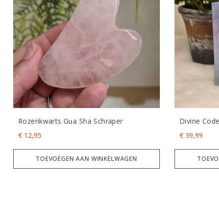
Rozenkwarts Gua Sha Schraper
Divine Cod
Kaartendec
€
12,95
€
39,99
TOEVOEGEN AAN WINKELWAGEN
TOEVO