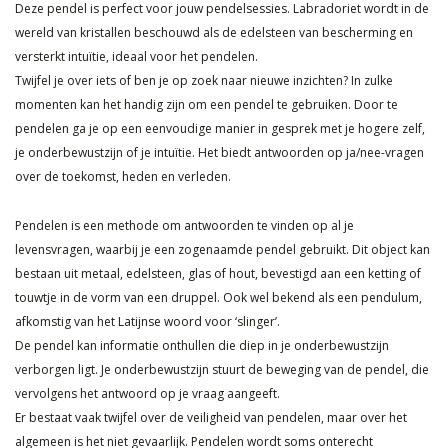
Deze pendel is perfect voor jouw pendelsessies. Labradoriet wordt in de
wereld van kristallen beschouwd als de edelsteen van bescherming en
versterkt intuïtie, ideaal voor het pendelen.
Twijfel je over iets of ben je op zoek naar nieuwe inzichten? In zulke
momenten kan het handig zijn om een pendel te gebruiken. Door te
pendelen ga je op een eenvoudige manier in gesprek met je hogere zelf,
je onderbewustzijn of je intuïtie. Het biedt antwoorden op ja/nee-vragen
over de toekomst, heden en verleden.
Pendelen is een methode om antwoorden te vinden op al je
levensvragen, waarbij je een zogenaamde pendel gebruikt. Dit object kan
bestaan uit metaal, edelsteen, glas of hout, bevestigd aan een ketting of
touwtje in de vorm van een druppel. Ook wel bekend als een pendulum,
afkomstig van het Latijnse woord voor ‘slinger’.
De pendel kan informatie onthullen die diep in je onderbewustzijn
verborgen ligt. Je onderbewustzijn stuurt de beweging van de pendel, die
vervolgens het antwoord op je vraag aangeeft.
Er bestaat vaak twijfel over de veiligheid van pendelen, maar over het
algemeen is het niet gevaarlijk. Pendelen wordt soms onterecht