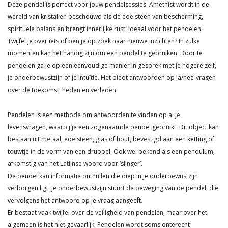
Deze pendel is perfect voor jouw pendelsessies. Amethist wordt in de
wereld van kristallen beschouwd als de edelsteen van bescherming,
spirituele balans en brengt innerlijke rust, ideaal voor het pendelen.
Twijfel je over iets of ben je op zoek naar nieuwe inzichten? In zulke
momenten kan het handig zijn om een pendel te gebruiken. Door te
pendelen ga je op een eenvoudige manier in gesprek met je hogere zelf,
je onderbewustzijn of je intuïtie. Het biedt antwoorden op ja/nee-vragen
over de toekomst, heden en verleden.
Pendelen is een methode om antwoorden te vinden op al je
levensvragen, waarbij je een zogenaamde pendel gebruikt. Dit object kan
bestaan uit metaal, edelsteen, glas of hout, bevestigd aan een ketting of
touwtje in de vorm van een druppel. Ook wel bekend als een pendulum,
afkomstig van het Latijnse woord voor ‘slinger’.
De pendel kan informatie onthullen die diep in je onderbewustzijn
verborgen ligt. Je onderbewustzijn stuurt de beweging van de pendel, die
vervolgens het antwoord op je vraag aangeeft.
Er bestaat vaak twijfel over de veiligheid van pendelen, maar over het
algemeen is het niet gevaarlijk. Pendelen wordt soms onterecht