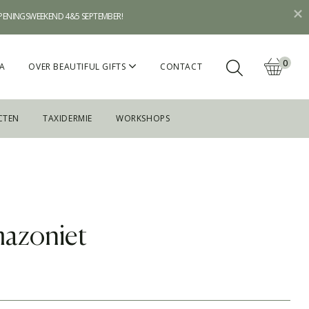
OPENINGSWEEKEND 4&5 SEPTEMBER!
0
A
OVER BEAUTIFUL GIFTS
CONTACT
CTEN
TAXIDERMIE
WORKSHOPS
azoniet