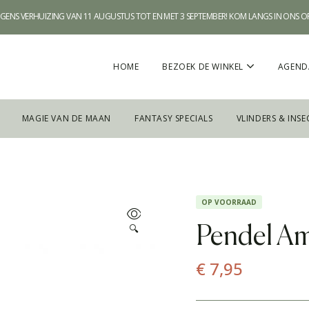
WEGENS VERHUIZING VAN 11 AUGUSTUS TOT EN MET 3 SEPTEMBER! KOM LANGS IN ONS 
HOME
BEZOEK DE WINKEL
AGEND
MAGIE VAN DE MAAN
FANTASY SPECIALS
VLINDERS & INSE
OP VOORRAAD
🔍
Pendel Am
€
7,95