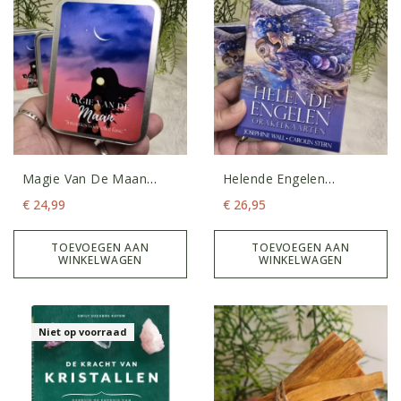
Magie Van De Maan
Helende Engelen
Intentiekaarten
Orakelkaarten
€
24,99
€
26,95
TOEVOEGEN AAN
TOEVOEGEN AAN
WINKELWAGEN
WINKELWAGEN
Niet op voorraad