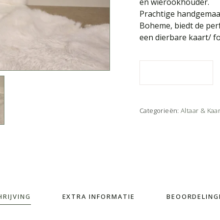
en wierookhouder.
Prachtige handgemaak
Boheme, biedt de perf
een dierbare kaart/ fo
Categorieën:
Altaar & Ka
HRIJVING
EXTRA INFORMATIE
BEOORDELINGE