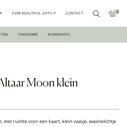
0
A
OVER BEAUTIFUL GIFTS
CONTACT
CTEN
TAXIDERMIE
WORKSHOPS
Altaar Moon klein
 met ruimte voor een kaart, klein vaasje, waxinelichtje