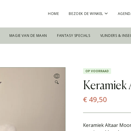
HOME
BEZOEK DE WINKEL
AGEND
MAGIE VAN DE MAAN
FANTASY SPECIALS
VLINDERS & INSE
OP VOORRAAD
🔍
Keramiek 
€
49,50
Keramiek Altaar Moon,