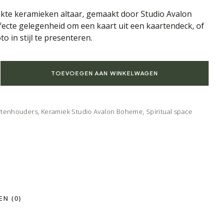
te keramieken altaar, gemaakt door Studio Avalon
ecte gelegenheid om een kaart uit een kaartendeck, of
to in stijl te presenteren.
TOEVOEGEN AAN WINKELWAGEN
artenhouders
,
Keramiek Studio Avalon Boheme
,
Spiritual space
N (0)