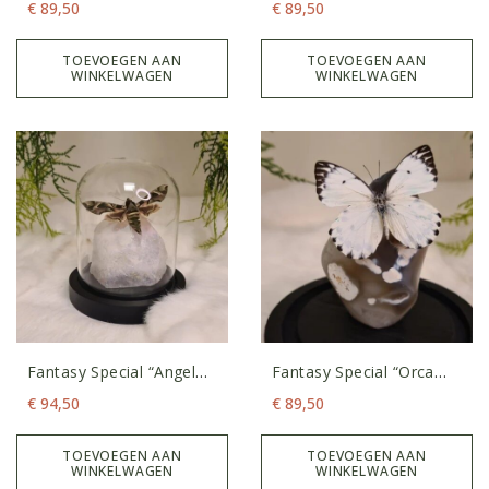
€
89,50
€
89,50
TOEVOEGEN AAN
TOEVOEGEN AAN
WINKELWAGEN
WINKELWAGEN
Fantasy Special “Angel
Fantasy Special “Orca
Aura Rozenkwarts &
Agaat & Calypso”
€
94,50
€
89,50
Oleanderpijlstaart”
TOEVOEGEN AAN
TOEVOEGEN AAN
WINKELWAGEN
WINKELWAGEN