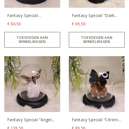
Fantasy Special
Fantasy Special “Dark
“Titanium Aura & Duo
Titanium & Orange
€
84,50
€
69,50
Blauwtjes”
Callicore”
TOEVOEGEN AAN
TOEVOEGEN AAN
WINKELWAGEN
WINKELWAGEN
Fantasy Special “Angel
Fantasy Special “Citrien
Aura Rozenkwarts &
& Tiridates”
€
139,50
€
89,50