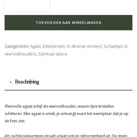
TOEVOEGEN AAN WINKELWAGEN
Categorieën:
Agaat
,
Edelstenen
,
In diverse vormen
,
Schaaltjes &
wierookhouders
,
Spiritual space
Beschrijving
Sfeervolle agaat schijf als wierookhouder, waarin fijne kristallen
schitteren. Elke agaat is uniek; je ontvangt exact het exemplaar dat je op
de foto ziet.
Als zachte natuursteen straalt agaat rust en geborgenheid uit. De steen