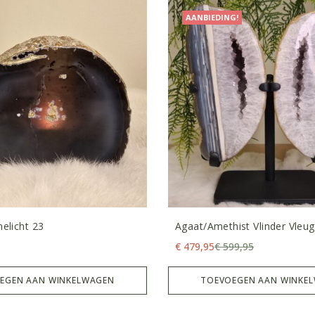
AANBIEDING!
elicht 23
Agaat/amethist Vlinder Vleu
Standaard
€
479,95
€
599,95
EGEN AAN WINKELWAGEN
TOEVOEGEN AAN WINKE