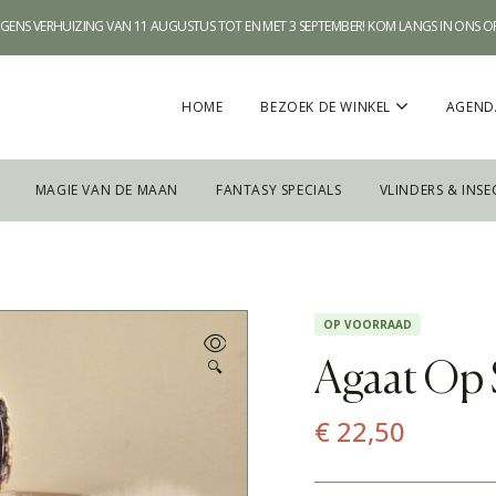
WEGENS VERHUIZING VAN 11 AUGUSTUS TOT EN MET 3 SEPTEMBER! KOM LANGS IN ONS 
HOME
BEZOEK DE WINKEL
AGEND
MAGIE VAN DE MAAN
FANTASY SPECIALS
VLINDERS & INSE
OP VOORRAAD
🔍
Agaat Op 
€
22,50