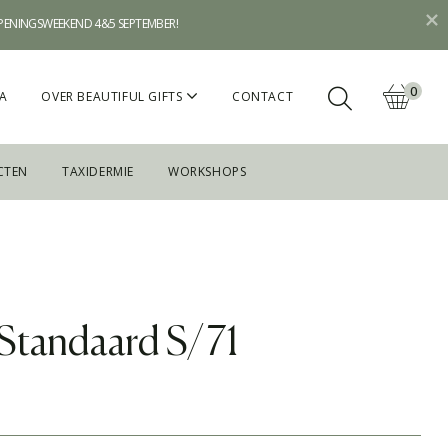
OPENINGSWEEKEND 4&5 SEPTEMBER!
0
A
OVER BEAUTIFUL GIFTS
CONTACT
CTEN
TAXIDERMIE
WORKSHOPS
Standaard S/71