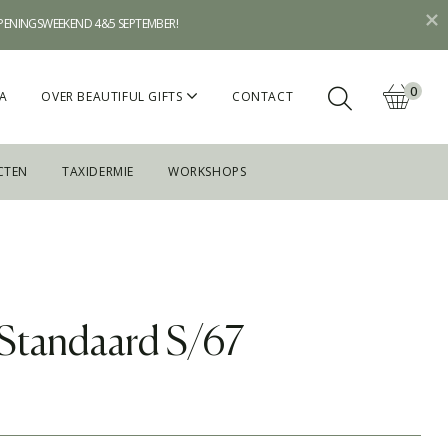
OPENINGSWEEKEND 4&5 SEPTEMBER!
0
A
OVER BEAUTIFUL GIFTS
CONTACT
CTEN
TAXIDERMIE
WORKSHOPS
Standaard S/67