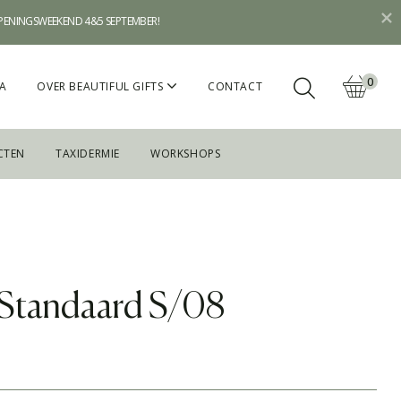
OPENINGSWEEKEND 4&5 SEPTEMBER!
0
A
OVER BEAUTIFUL GIFTS
CONTACT
CTEN
TAXIDERMIE
WORKSHOPS
Standaard S/08