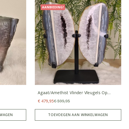
AANBIEDING!
Agaat/amethist Vlinder Vleugels Op
Standaard
€
479,95
€
599,95
LWAGEN
TOEVOEGEN AAN WINKELWAGEN