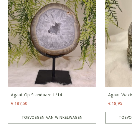
Agaat Op Standaard L/14
Agaat Waxin
€
187,50
€
18,95
TOEVOEGEN AAN WINKELWAGEN
TOEVO