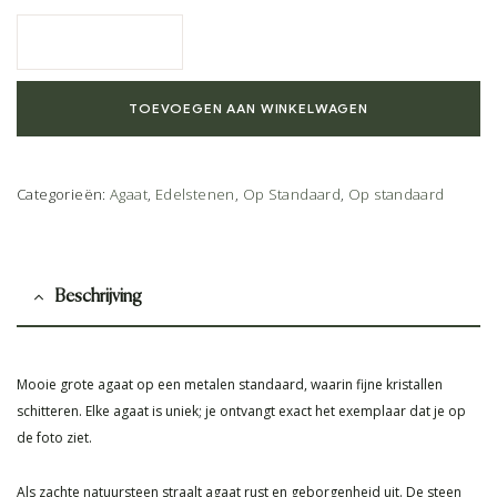
TOEVOEGEN AAN WINKELWAGEN
Categorieën:
Agaat
,
Edelstenen
,
Op Standaard
,
Op standaard
Beschrijving
Mooie grote agaat op een metalen standaard, waarin fijne kristallen
schitteren. Elke agaat is uniek; je ontvangt exact het exemplaar dat je op
de foto ziet.
Als zachte natuursteen straalt agaat rust en geborgenheid uit. De steen